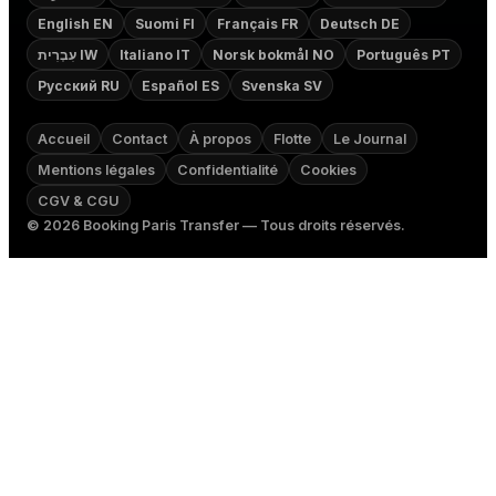
English EN
Suomi FI
Français FR
Deutsch DE
עִבְרִית IW
Italiano IT
Norsk bokmål NO
Português PT
Русский RU
Español ES
Svenska SV
Accueil
Contact
À propos
Flotte
Le Journal
Mentions légales
Confidentialité
Cookies
CGV & CGU
©
2026
Booking Paris Transfer — Tous droits réservés.