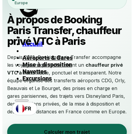
Europe
À propos de Booking
Paris Transfer, chauffeur
privé VTC à Paris
Accueil
Depuis 2021, Booking Paris Transfer accompagne
Aéroports & Gares
Mise à disposition
les voyageurs qui recherchent un
chauffeur privé
Navettes
VTC à Paris
fiable, ponctuel et transparent. Notre
Excursions
équipe organise des transferts aéroports CDG, Orly,
Beauvais et Le Bourget, des prises en charge en
gares parisiennes, des trajets vers Disneyland Paris,
des excursions privées, de la mise à disposition et
FR
des longues distances en France comme en Europe.
Calculer mon trajet