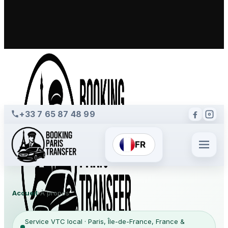
+33 7 65 87 48 99
FR
Accueil
›
À propos
Service VTC local · Paris, Île-de-France, France &