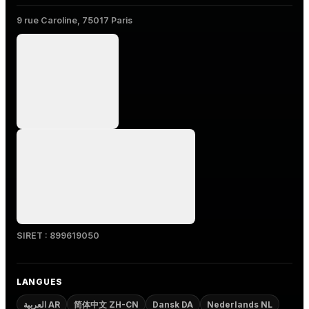
9 rue Caroline, 75017 Paris
SIRET : 899619050
LANGUES
العربية AR
简体中文 ZH-CN
Dansk DA
Nederlands NL