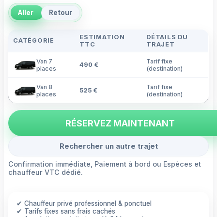
Aller
Retour
ESTIMATION
DÉTAILS DU
CATÉGORIE
TTC
TRAJET
Van 7
Tarif fixe
490 €
places
(destination)
Van 8
Tarif fixe
525 €
places
(destination)
RÉSERVEZ MAINTENANT
Rechercher un autre trajet
Confirmation immédiate, Paiement à bord ou Espèces et
chauffeur VTC dédié.
✔ Chauffeur privé professionnel & ponctuel
✔ Tarifs fixes sans frais cachés