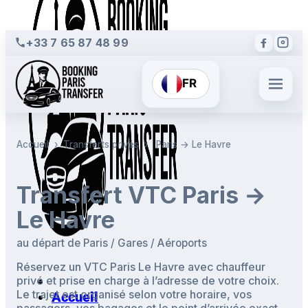
+33 7 65 87 48 99
FR
Accueil
›
Transferts privés
›
Paris → Le Havre
Transfert VTC Paris →
Le Havre
au départ de Paris / Gares / Aéroports
Réservez un VTC Paris Le Havre avec chauffeur
privé et prise en charge à l’adresse de votre choix.
Le trajet est organisé selon votre horaire, vos
Accueil
passagers, vos bagages et le point d’arrivée exact