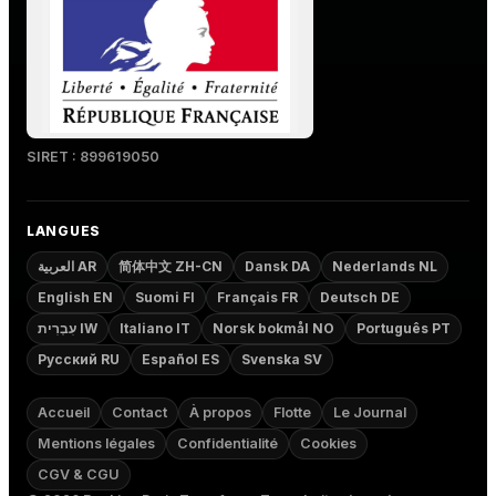
SIRET : 899619050
LANGUES
العربية AR
简体中文 ZH-CN
Dansk DA
Nederlands NL
English EN
Suomi FI
Français FR
Deutsch DE
עִבְרִית IW
Italiano IT
Norsk bokmål NO
Português PT
Русский RU
Español ES
Svenska SV
Accueil
Contact
À propos
Flotte
Le Journal
Mentions légales
Confidentialité
Cookies
CGV & CGU