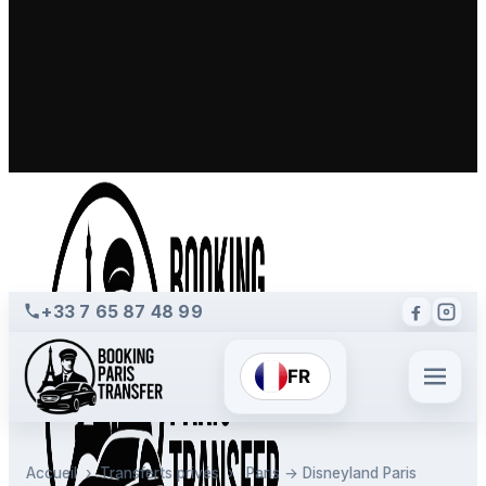
+33 7 65 87 48 99
FR
Accueil
›
Transferts privés
›
Paris → Disneyland Paris