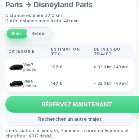
Paris → Disneyland Paris
Distance estimée:32,0 km
Durée estimée avec trafic:40 min
Aller
Retour
ESTIMATION
DÉTAILS DU
CATÉGORIE
TTC
TRAJET
Van 7
137 €
≈ 32,0 km / 40 min
places
Van 8
147 €
≈ 32,0 km / 40 min
places
RÉSERVEZ MAINTENANT
Rechercher un autre trajet
Confirmation immédiate, Paiement à bord ou Espèces et
chauffeur VTC dédié.