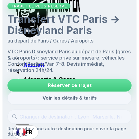
TRAJET LE PLUS RÉSERVÉ
Transfert VTC Paris →
Disneyland Paris
au départ de Paris / Gares / Aéroports
VTC Paris Disneyland Paris au départ de Paris (gares
& aéroports) : service privé sur-mesure, véhicules
Confort/Berline/Van 7-8. Devis immédiat,
Accueil
réservation 24h/24.
Aéroports & Gares
Réserver ce trajet
Mise à disposition
Navettes
Voir les détails & tarifs
Excursions
Recherchez une autre destination pour ouvrir la page
FR
du trajet.