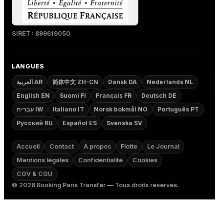
SIRET : 899619050
LANGUES
العربية AR
简体中文 ZH-CN
Dansk DA
Nederlands NL
English EN
Suomi FI
Français FR
Deutsch DE
עִבְרִית IW
Italiano IT
Norsk bokmål NO
Português PT
Русский RU
Español ES
Svenska SV
Accueil
Contact
À propos
Flotte
Le Journal
Mentions légales
Confidentialité
Cookies
CGV & CGU
©
2026
Booking Paris Transfer — Tous droits réservés.