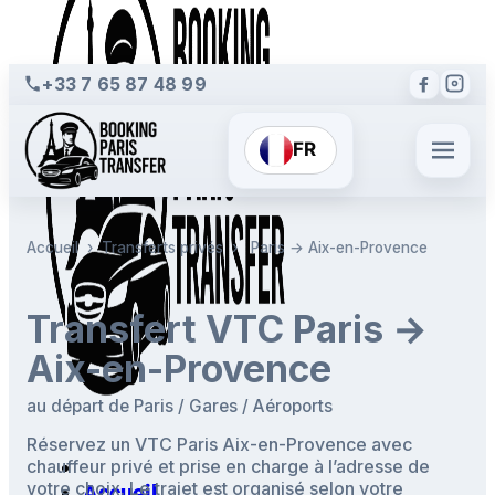
+33 7 65 87 48 99
FR
Accueil
›
Transferts privés
›
Paris → Aix-en-Provence
Transfert VTC Paris →
Aix-en-Provence
au départ de Paris / Gares / Aéroports
Réservez un VTC Paris Aix-en-Provence avec
chauffeur privé et prise en charge à l’adresse de
votre choix. Le trajet est organisé selon votre
Accueil