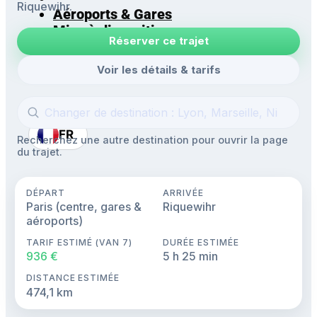
Riquewihr.
Aéroports & Gares
Mise à disposition
Réserver ce trajet
Navettes
Excursions
Voir les détails & tarifs
FR
Recherchez une autre destination pour ouvrir la page
du trajet.
DÉPART
ARRIVÉE
Paris (centre, gares &
Riquewihr
aéroports)
TARIF ESTIMÉ (VAN 7)
DURÉE ESTIMÉE
936 €
5 h 25 min
DISTANCE ESTIMÉE
474,1 km