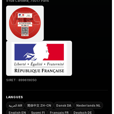
9 rue Caroline, 75017 Paris
SIRET : 899619050
LANGUES
العربية AR
简体中文 ZH-CN
Dansk DA
Nederlands NL
English EN
Suomi FI
Français FR
Deutsch DE