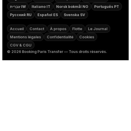
עִבְרִית IW
Italiano IT
Norsk bokmål NO
Português PT
Русский RU
Español ES
Svenska SV
Accueil
Contact
À propos
Flotte
Le Journal
Mentions légales
Confidentialité
Cookies
CGV & CGU
©
2026
Booking Paris Transfer — Tous droits réservés.