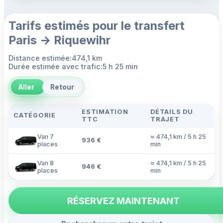
Tarifs estimés pour le transfert
Paris → Riquewihr
Distance estimée:474,1 km
Durée estimée avec trafic:5 h 25 min
Aller
Retour
ESTIMATION
DÉTAILS DU
CATÉGORIE
TTC
TRAJET
Van 7
≈ 474,1 km / 5 h 25
936 €
places
min
Van 8
≈ 474,1 km / 5 h 25
946 €
places
min
RÉSERVEZ MAINTENANT