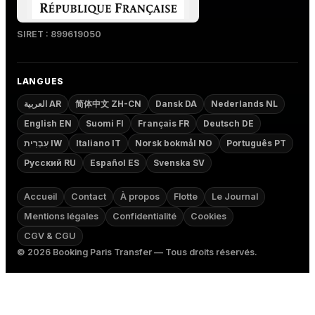
SIRET : 899619050
LANGUES
العربية AR
简体中文 ZH-CN
Dansk DA
Nederlands NL
English EN
Suomi FI
Français FR
Deutsch DE
עִבְרִית IW
Italiano IT
Norsk bokmål NO
Português PT
Русский RU
Español ES
Svenska SV
Accueil
Contact
À propos
Flotte
Le Journal
Mentions légales
Confidentialité
Cookies
CGV & CGU
©
2026
Booking Paris Transfer — Tous droits réservés.