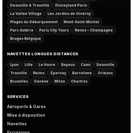
Deauville & Trouville
Disneyland Paris
La Vallée Village
Les Jardins de Giverny
Plages du Débarquement
Mont-Saint-Michel
Parc Astérix
Paris City Tours
Reims – Champagne
Bruges Belgique
NAVETTES LONGUES DISTANCES
Lyon
Lille
Le Havre
Bayeux
Caen
Deauville
Trouville
Reims
Épernay
Barcelone
Orléans
Bruxelles
Genève
Milan
Chartres
SERVICES
Aéroports & Gares
Mise à disposition
Navettes
Excursions