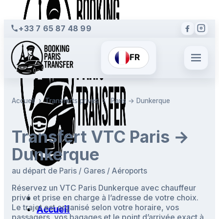
+33 7 65 87 48 99
FR
Accueil
›
Transferts privés
›
Paris → Dunkerque
Transfert VTC Paris →
Dunkerque
au départ de Paris / Gares / Aéroports
Réservez un VTC Paris Dunkerque avec chauffeur
privé et prise en charge à l’adresse de votre choix.
Le trajet est organisé selon votre horaire, vos
Accueil
passagers, vos bagages et le point d’arrivée exact à