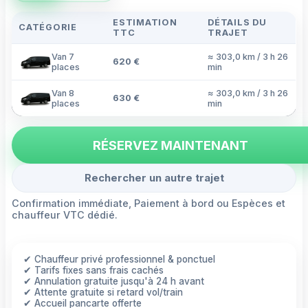
ESTIMATION
DÉTAILS DU
CATÉGORIE
TTC
TRAJET
Van 7
≈ 303,0 km / 3 h 26
620 €
places
min
Van 8
≈ 303,0 km / 3 h 26
630 €
places
min
RÉSERVEZ MAINTENANT
Rechercher un autre trajet
Confirmation immédiate, Paiement à bord ou Espèces et
chauffeur VTC dédié.
✔ Chauffeur privé professionnel & ponctuel
✔ Tarifs fixes sans frais cachés
✔ Annulation gratuite jusqu'à 24 h avant
✔ Attente gratuite si retard vol/train
✔ Accueil pancarte offerte