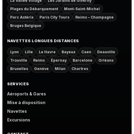
La Vallée Village
Les Jardins de Giverny
Plages du Débarquement
Mont-Saint-Michel
Parc Astérix
Paris City Tours
Reims – Champagne
Bruges Belgique
NAVETTES LONGUES DISTANCES
Lyon
Lille
Le Havre
Bayeux
Caen
Deauville
Trouville
Reims
Épernay
Barcelone
Orléans
Bruxelles
Genève
Milan
Chartres
SERVICES
Aéroports & Gares
Mise à disposition
Navettes
Excursions