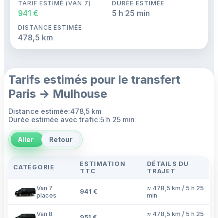
TARIF ESTIMÉ (VAN 7)
DURÉE ESTIMÉE
941 €
5 h 25 min
DISTANCE ESTIMÉE
478,5 km
Tarifs estimés pour le transfert
Paris → Mulhouse
Distance estimée:478,5 km
Durée estimée avec trafic:5 h 25 min
Aller
Retour
ESTIMATION
DÉTAILS DU
CATÉGORIE
TTC
TRAJET
Van 7
≈ 478,5 km / 5 h 25
941 €
places
min
Van 8
≈ 478,5 km / 5 h 25
951 €