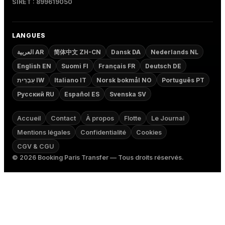
SIRET : 899619050
LANGUES
العربية AR
简体中文 ZH-CN
Dansk DA
Nederlands NL
English EN
Suomi FI
Français FR
Deutsch DE
עִבְרִית IW
Italiano IT
Norsk bokmål NO
Português PT
Русский RU
Español ES
Svenska SV
Accueil
Contact
À propos
Flotte
Le Journal
Mentions légales
Confidentialité
Cookies
CGV & CGU
©
2026
Booking Paris Transfer — Tous droits réservés.