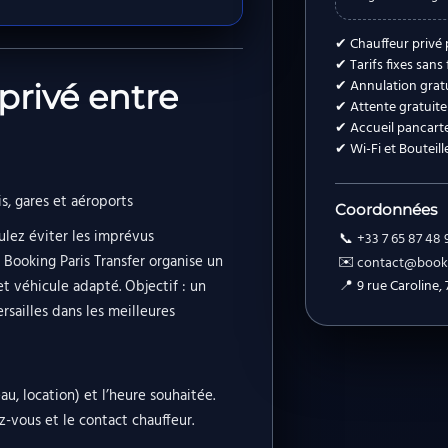
✔ Chauffeur privé 
✔ Tarifs fixes sans
✔ Annulation gratu
privé entre
✔ Attente gratuite 
✔ Accueil pancarte
✔ Wi-Fi et Bouteill
is, gares et aéroports
Coordonnées
ulez éviter les imprévus
📞
+33 7 65 87 48 
 Booking Paris Transfer organise un
✉️
contact@booki
et véhicule adapté. Objectif : un
📍
9 rue Caroline, 
ersailles dans les meilleures
u, location) et l’heure souhaitée.
z-vous et le contact chauffeur.