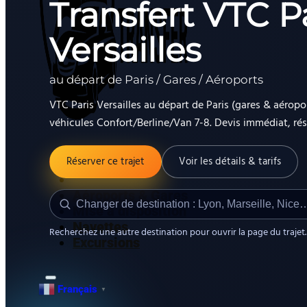
Transfert VTC Pa
Versailles
au départ de Paris / Gares / Aéroports
VTC Paris Versailles au départ de Paris (gares & aéropor
véhicules Confort/Berline/Van 7-8. Devis immédiat, ré
Réserver ce trajet
Voir les détails & tarifs
Accueil
Aéroports & Gares
Mise à disposition
Navettes
Recherchez une autre destination pour ouvrir la page du trajet.
Excursions
Français
▼