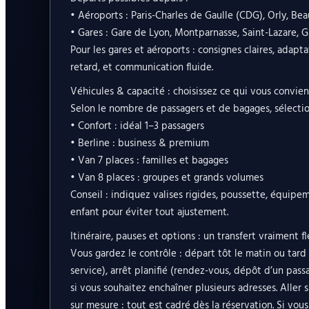
• Aéroports : Paris-Charles de Gaulle (CDG), Orly, Be
• Gares : Gare de Lyon, Montparnasse, Saint-Lazare, G
Pour les gares et aéroports : consignes claires, adapt
retard, et communication fluide.
Véhicules & capacité : choisissez ce qui vous convien
Selon le nombre de passagers et de bagages, sélectio
• Confort : idéal 1–3 passagers
• Berline : business & premium
• Van 7 places : familles et bagages
• Van 8 places : groupes et grands volumes
Conseil : indiquez valises rigides, poussette, équipe
enfant pour éviter tout ajustement.
Itinéraire, pauses et options : un transfert vraiment fl
Vous gardez le contrôle : départ tôt le matin ou tard l
service), arrêt planifié (rendez-vous, dépôt d’un passa
si vous souhaitez enchaîner plusieurs adresses. Aller s
sur mesure : tout est cadré dès la réservation. Si vou