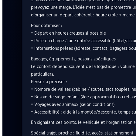
Si vous avez un train/avion à prendre après votre arr
prévoyez une marge. L’idée n’est pas de promettre un
d’organiser un départ cohérent : heure cible + marge +
Pour optimiser :
• Départ en heures creuses si possible
• Prise en charge à une entrée accessible (hôtel/accu
• Informations prêtes (adresse, contact, bagages) pour
Bagages, équipements, besoins spécifiques
Le confort dépend souvent de la logistique : volume
particuliers.
Pensez à préciser :
• Nombre de valises (cabine / soute), sacs souples, mat
• Besoin de siège enfant (âge approximatif) ou rehau
• Voyages avec animaux (selon conditions)
• Accessibilité : aide à la montée/descente, temps
En signalant ces points, le véhicule et l’organisation 
Spécial trajet proche : fluidité, accès, stationnement