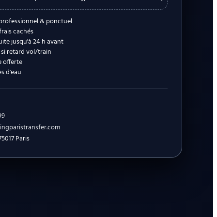
professionnel & ponctuel
 frais cachés
ite jusqu'à 24 h avant
si retard vol/train
 offerte
es d'eau
99
ngparistransfer.com
75017 Paris