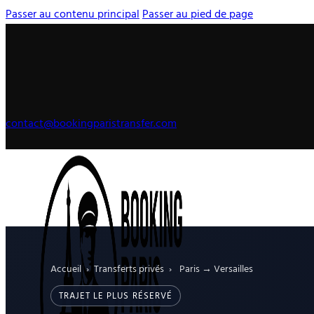
Passer au contenu principal
Passer au pied de page
contact@bookingparistransfer.com
Accueil
›
Transferts privés
›
Paris → Versailles
TRAJET LE PLUS RÉSERVÉ