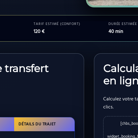
TARIF ESTIMÉ (CONFORT)
DURÉE ESTIMÉE
120 €
40 min
e transfert
Calcul
en lig
Calculez votre ta
clics.
[chbs_boo
DÉTAILS DU TRAJET
widget_booking_fo