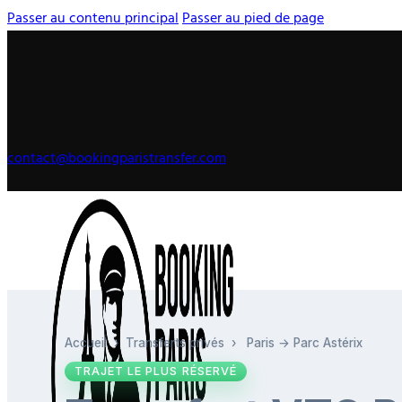
Passer au contenu principal
Passer au pied de page
contact@bookingparistransfer.com
Accueil
›
Transferts privés
›
Paris → Parc Astérix
TRAJET LE PLUS RÉSERVÉ