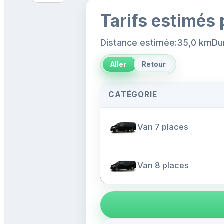
Tarifs estimés 
Distance estimée:35,0 km
Du
Aller
Retour
CATÉGORIE
Van 7 places
Van 8 places