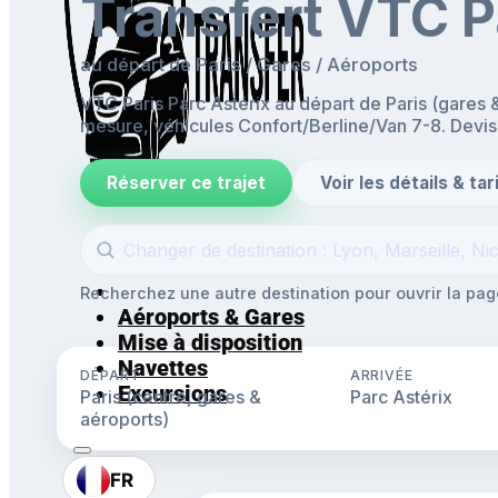
Transfert VTC P
au départ de Paris / Gares / Aéroports
VTC Paris Parc Astérix au départ de Paris (gares &
mesure, véhicules Confort/Berline/Van 7-8. Devis
Réserver ce trajet
Voir les détails & tar
Accueil
Recherchez une autre destination pour ouvrir la page
Aéroports & Gares
Mise à disposition
Navettes
DÉPART
ARRIVÉE
Excursions
Paris (centre, gares &
Parc Astérix
aéroports)
FR