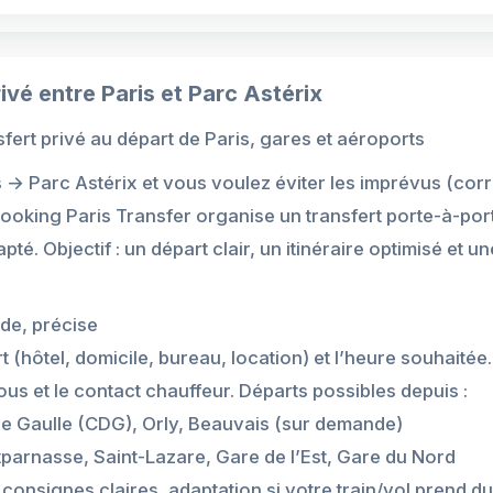
vé entre Paris et Parc Astérix
sfert privé au départ de Paris, gares et aéroports
s → Parc Astérix et vous voulez éviter les imprévus (cor
ooking Paris Transfer organise un transfert porte-à-por
té. Objectif : un départ clair, un itinéraire optimisé et u
ide, précise
t (hôtel, domicile, bureau, location) et l’heure souhaité
us et le contact chauffeur. Départs possibles depuis :
de Gaulle (CDG), Orly, Beauvais (sur demande)
parnasse, Saint-Lazare, Gare de l’Est, Gare du Nord
 consignes claires, adaptation si votre train/vol prend d