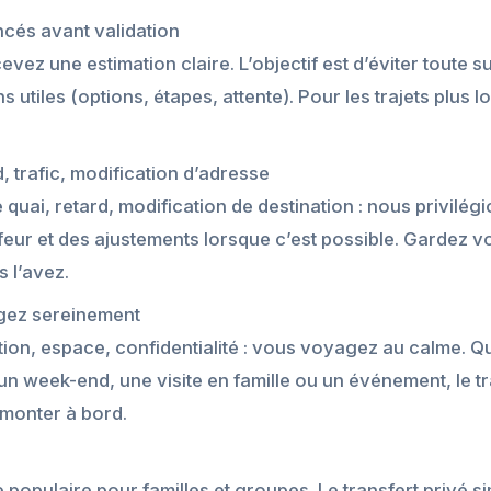
ncés avant validation
vez une estimation claire. L’objectif est d’éviter toute s
s utiles (options, étapes, attente). Pour les trajets plus l
, trafic, modification d’adresse
quai, retard, modification de destination : nous privilé
feur et des ajustements lorsque c’est possible. Gardez vo
s l’avez.
gez sereinement
tion, espace, confidentialité : vous voyagez au calme. Q
 week-end, une visite en famille ou un événement, le tran
 monter à bord.
 populaire pour familles et groupes. Le transfert privé sim