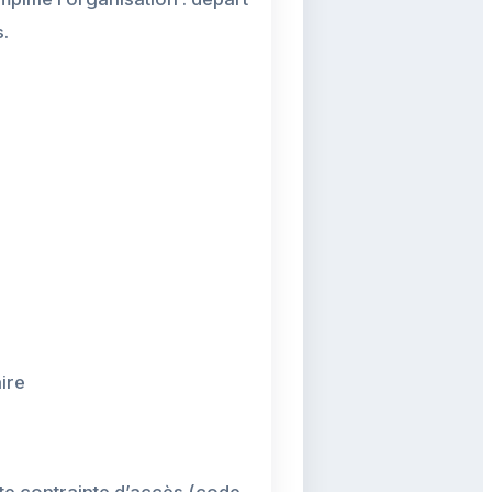
.
ire
ute contrainte d’accès (code,