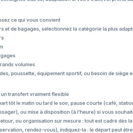
issez ce qui vous convient
 et de bagages, sélectionnez la catégorie la plus adapt
rs
um
bagages
 grands volumes
gides, poussette, équipement sportif, ou besoin de siège e
: un transfert vraiment flexible
rt tôt le matin ou tard le soir, pause courte (café, statio
sager), ou mise à disposition (à l’heure) si vous souhai
-retour, ou organisation sur mesure : tout est cadré dès l
servation, rendez-vous), indiquez-la : le départ peut êt