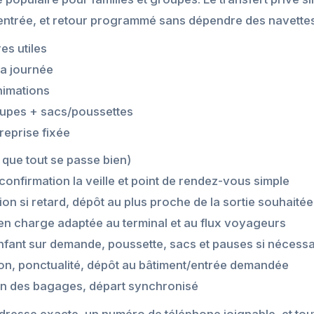
 l’entrée, et retour programmé sans dépendre des navettes
es utiles
la journée
nimations
upes + sacs/poussettes
reprise fixée
que tout se passe bien)
: confirmation la veille et point de rendez-vous simple
ion si retard, dépôt au plus proche de la sortie souhaitée
e en charge adaptée au terminal et au flux voyageurs
enfant sur demande, poussette, sacs et pauses si nécessa
tion, ponctualité, dépôt au bâtiment/entrée demandée
ion des bagages, départ synchronisé
’adresse exacte, un numéro de téléphone joignable, et to