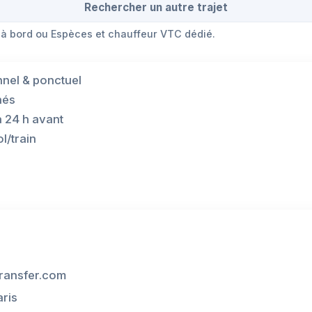
Rechercher un autre trajet
 à bord ou Espèces et chauffeur VTC dédié.
nnel & ponctuel
hés
à 24 h avant
l/train
ransfer.com
aris