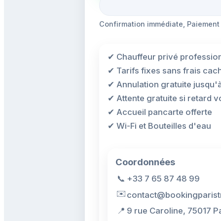
Confirmation immédiate, Paiement
✔ Chauffeur privé professio
✔ Tarifs fixes sans frais cac
✔ Annulation gratuite jusqu'
✔ Attente gratuite si retard vo
✔ Accueil pancarte offerte
✔ Wi-Fi et Bouteilles d'eau
Coordonnées
📞
+33 7 65 87 48 99
✉️
contact@bookingparist
📍
9 rue Caroline, 75017 P