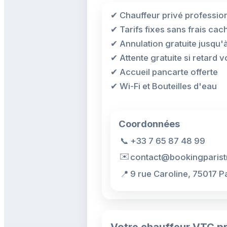
✔ Chauffeur privé professio
✔ Tarifs fixes sans frais cac
✔ Annulation gratuite jusqu'
✔ Attente gratuite si retard vo
✔ Accueil pancarte offerte
✔ Wi-Fi et Bouteilles d'eau
Coordonnées
📞
+33 7 65 87 48 99
✉️
contact@bookingparist
📍
9 rue Caroline, 75017 P