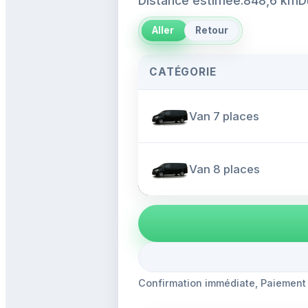
Distance estimée:848,6 km
D
Aller
Retour
CATÉGORIE
Van 7 places
Van 8 places
Confirmation immédiate, Paiement