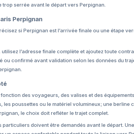
e trop serrée avant le départ vers Perpignan.
Paris Perpignan
récisez si Perpignan est l’arrivée finale ou une étape ver
 utilisez l’adresse finale complète et ajoutez toute contra
lé ou confirmé avant validation selon les données du traj
Perpignan.
pté
n fonction des voyageurs, des valises et des équipemen
s, les poussettes ou le matériel volumineux; une berline c
ignan, le choix doit refléter le trajet complet.
s particuliers doivent être demandés avant le départ. Un
 un espace confortable pendant toute la liaison vers P