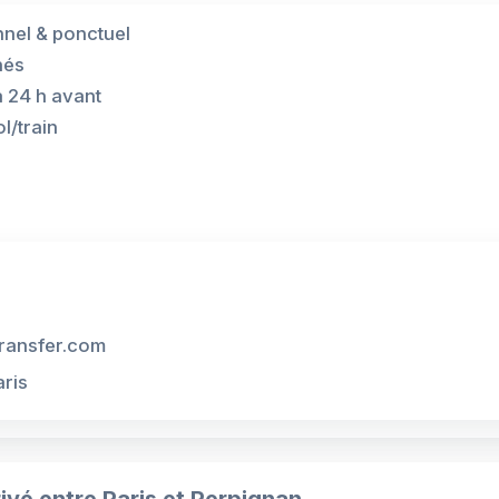
nnel & ponctuel
hés
à 24 h avant
l/train
ransfer.com
aris