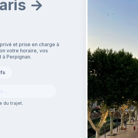
aris →
rivé et prise en charge à
lon votre horaire, vos
t à Perpignan.
ifs
 du trajet.