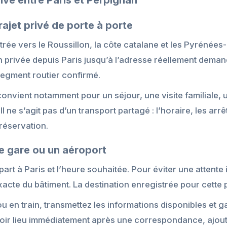
ivé entre Paris et Perpignan
rajet privé de porte à porte
rée vers le Roussillon, la côte catalane et les Pyrénées
on privée depuis Paris jusqu’à l’adresse réellement dem
segment routier confirmé.
onvient notamment pour un séjour, une visite familiale,
l ne s’agit pas d’un transport partagé : l’horaire, les arrê
 réservation.
e gare ou un aéroport
art à Paris et l’heure souhaitée. Pour éviter une attente in
 exacte du bâtiment. La destination enregistrée pour cette
u en train, transmettez les informations disponibles et 
 avoir lieu immédiatement après une correspondance, ajo