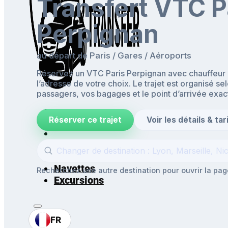
Transfert VTC P
Perpignan
au départ de Paris / Gares / Aéroports
Réservez un VTC Paris Perpignan avec chauffeur p
l’adresse de votre choix. Le trajet est organisé se
passagers, vos bagages et le point d’arrivée exac
Réserver ce trajet
Voir les détails & tar
Accueil
Aéroports & Gares
Mise à disposition
Navettes
Recherchez une autre destination pour ouvrir la page
Excursions
FR