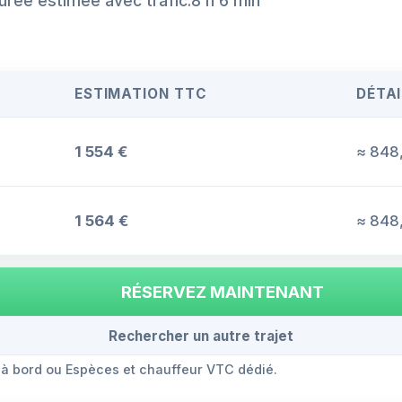
urée estimée avec trafic:8 h 6 min
ESTIMATION TTC
DÉTAI
1 554 €
≈ 848,
1 564 €
≈ 848,
RÉSERVEZ MAINTENANT
Rechercher un autre trajet
 à bord ou Espèces et chauffeur VTC dédié.