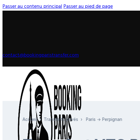
Passer au contenu principal
Passer au pied de page
contact@bookingparistransfer.com
Accueil
›
Transferts privés
›
Paris → Perpignan