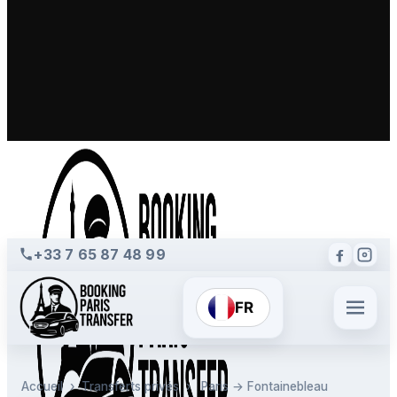
+33 7 65 87 48 99
FR
Accueil
›
Transferts privés
›
Paris → Fontainebleau