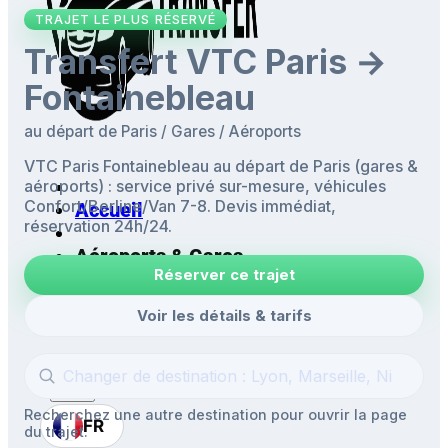
TRAJET LE PLUS RÉSERVÉ
Transfert VTC Paris →
Fontainebleau
au départ de Paris / Gares / Aéroports
VTC Paris Fontainebleau au départ de Paris (gares &
aéroports) : service privé sur-mesure, véhicules
Confort/Berline/Van 7-8. Devis immédiat,
Accueil
réservation 24h/24.
Aéroports & Gares
Réserver ce trajet
Mise à disposition
Navettes
Voir les détails & tarifs
Excursions
Recherchez une autre destination pour ouvrir la page
FR
du trajet.