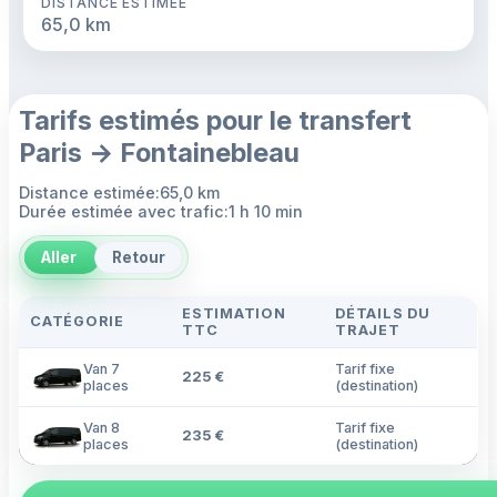
DISTANCE ESTIMÉE
65,0 km
Tarifs estimés pour le transfert
Paris → Fontainebleau
Distance estimée:65,0 km
Durée estimée avec trafic:1 h 10 min
Aller
Retour
ESTIMATION
DÉTAILS DU
CATÉGORIE
TTC
TRAJET
Van 7
Tarif fixe
225 €
places
(destination)
Van 8
Tarif fixe
235 €
places
(destination)