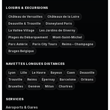
LOISIRS & EXCURSIONS
Château de Versailles
Châteaux de la Loire
Deauville & Trouville
Disneyland Paris
La Vallée Village
Les Jardins de Giverny
Plages du Débarquement
Mont-Saint-Michel
Parc Astérix
Paris City Tours
Reims – Champagne
Bruges Belgique
NAVETTES LONGUES DISTANCES
Lyon
Lille
Le Havre
Bayeux
Caen
Deauville
Trouville
Reims
Épernay
Barcelone
Orléans
Bruxelles
Genève
Milan
Chartres
SERVICES
Aéroports & Gares