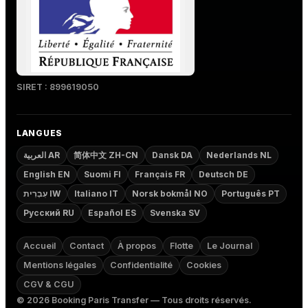
SIRET : 899619050
LANGUES
العربية AR
简体中文 ZH-CN
Dansk DA
Nederlands NL
English EN
Suomi FI
Français FR
Deutsch DE
עִבְרִית IW
Italiano IT
Norsk bokmål NO
Português PT
Русский RU
Español ES
Svenska SV
Accueil
Contact
À propos
Flotte
Le Journal
Mentions légales
Confidentialité
Cookies
CGV & CGU
©
2026
Booking Paris Transfer — Tous droits réservés.