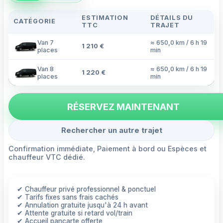
ESTIMATION
DÉTAILS DU
CATÉGORIE
TTC
TRAJET
Van 7
≈ 650,0 km / 6 h 19
1 210 €
places
min
Van 8
≈ 650,0 km / 6 h 19
1 220 €
places
min
RÉSERVEZ MAINTENANT
Rechercher un autre trajet
Confirmation immédiate, Paiement à bord ou Espèces et
chauffeur VTC dédié.
✔ Chauffeur privé professionnel & ponctuel
✔ Tarifs fixes sans frais cachés
✔ Annulation gratuite jusqu'à 24 h avant
✔ Attente gratuite si retard vol/train
✔ Accueil pancarte offerte