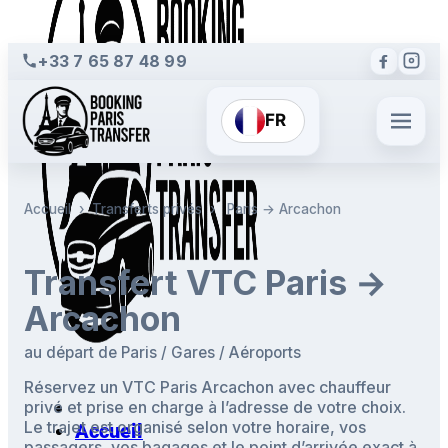
+33 7 65 87 48 99
FR
Accueil
›
Transferts privés
›
Paris → Arcachon
Transfert VTC Paris →
Arcachon
au départ de Paris / Gares / Aéroports
Réservez un VTC Paris Arcachon avec chauffeur
privé et prise en charge à l’adresse de votre choix.
Le trajet est organisé selon votre horaire, vos
Accueil
passagers, vos bagages et le point d’arrivée exact à