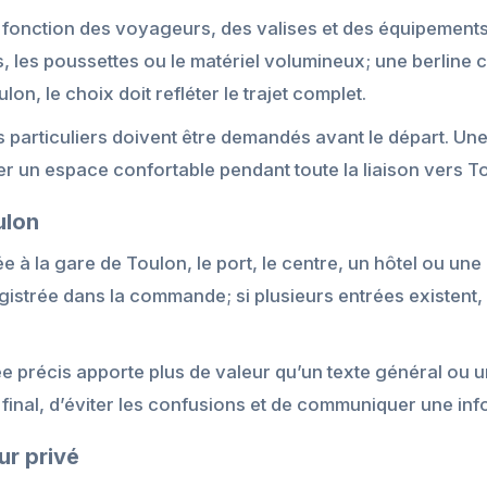
n fonction des voyageurs, des valises et des équipemen
s, les poussettes ou le matériel volumineux; une berline c
on, le choix doit refléter le trajet complet.
s particuliers doivent être demandés avant le départ. Un
 un espace confortable pendant toute la liaison vers T
ulon
à la gare de Toulon, le port, le centre, un hôtel ou une a
egistrée dans la commande; si plusieurs entrées existent
ée précis apporte plus de valeur qu’un texte général ou 
 final, d’éviter les confusions et de communiquer une inf
ur privé