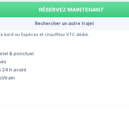
RÉSERVEZ MAINTENANT
Rechercher un autre trajet
 à bord ou Espèces et chauffeur VTC dédié.
nnel & ponctuel
hés
à 24 h avant
l/train