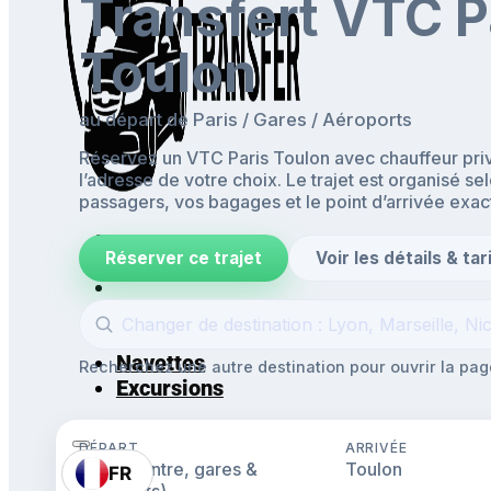
Transfert VTC P
Toulon
au départ de Paris / Gares / Aéroports
Réservez un VTC Paris Toulon avec chauffeur priv
l’adresse de votre choix. Le trajet est organisé se
passagers, vos bagages et le point d’arrivée exac
Réserver ce trajet
Voir les détails & tar
Accueil
Aéroports & Gares
Mise à disposition
Navettes
Recherchez une autre destination pour ouvrir la page
Excursions
DÉPART
ARRIVÉE
Paris (centre, gares &
Toulon
FR