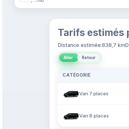
aéroports)
Tarifs estimés 
Distance estimée:838,7 km
D
Aller
Retour
CATÉGORIE
Van 7 places
Van 8 places