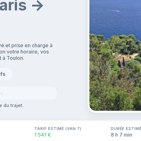
aris →
é et prise en charge à
lon votre horaire, vos
t à Toulon.
ifs
 du trajet.
TARIF ESTIMÉ (VAN 7)
DURÉE ESTIM
1 541 €
8 h 7 min