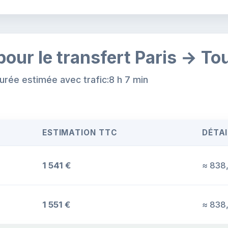
pour le transfert Paris → To
urée estimée avec trafic:8 h 7 min
ESTIMATION TTC
DÉTAI
1 541 €
≈ 838,
1 551 €
≈ 838,