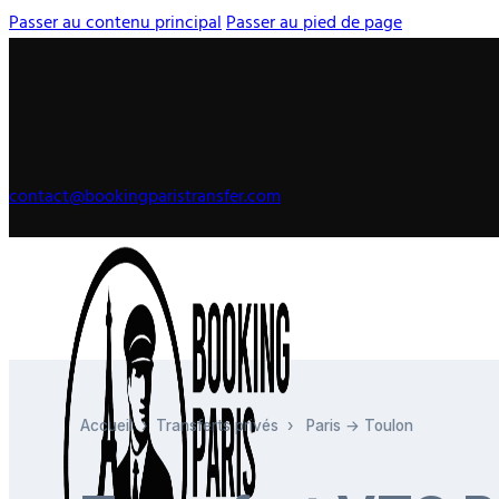
Passer au contenu principal
Passer au pied de page
contact@bookingparistransfer.com
Accueil
›
Transferts privés
›
Paris → Toulon