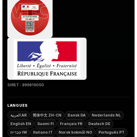
SIRET : 899619050
LANGUES
العربية AR
简体中文 ZH-CN
Dansk DA
Nederlands NL
English EN
Suomi FI
Français FR
Deutsch DE
עִבְרִית IW
Italiano IT
Norsk bokmål NO
Português PT