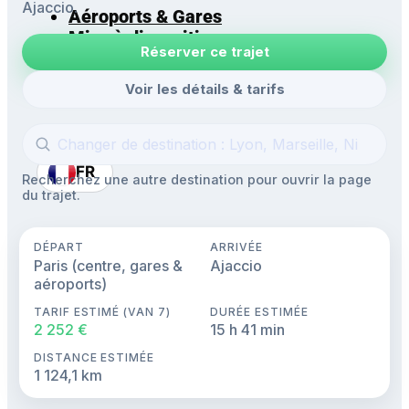
Ajaccio.
Aéroports & Gares
Mise à disposition
Réserver ce trajet
Navettes
Excursions
Voir les détails & tarifs
FR
Recherchez une autre destination pour ouvrir la page
du trajet.
DÉPART
ARRIVÉE
Paris (centre, gares &
Ajaccio
aéroports)
TARIF ESTIMÉ (VAN 7)
DURÉE ESTIMÉE
2 252 €
15 h 41 min
DISTANCE ESTIMÉE
1 124,1 km