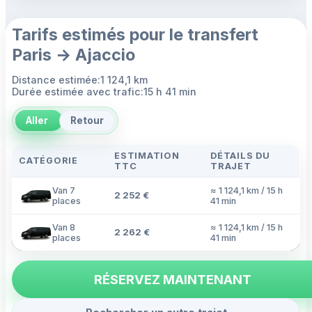
Tarifs estimés pour le transfert
Paris → Ajaccio
Distance estimée:1 124,1 km
Durée estimée avec trafic:15 h 41 min
Aller
Retour
ESTIMATION
DÉTAILS DU
CATÉGORIE
TTC
TRAJET
Van 7
≈ 1 124,1 km / 15 h
2 252 €
places
41 min
Van 8
≈ 1 124,1 km / 15 h
2 262 €
places
41 min
RÉSERVEZ MAINTENANT