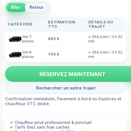
Aller
Retour
ESTIMATION
DÉTAILS DU
CATÉGORIE
TTC
TRAJET
Van 7
≈ 354,4 km / 3 h 32
693 €
places
min
Van 8
≈ 354,4 km / 3 h 32
703 €
places
min
RÉSERVEZ MAINTENANT
Rechercher un autre trajet
Confirmation immédiate, Paiement à bord ou Espèces et
chauffeur VTC dédié.
✔ Chauffeur privé professionnel & ponctuel
✔ Tarifs fixes sans frais cachés