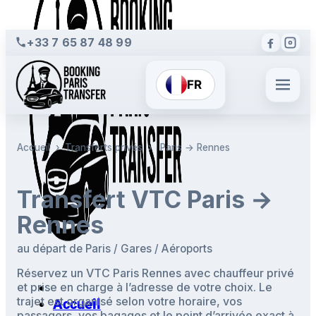
+33 7 65 87 48 99
FR
Accueil
›
Transferts privés
›
Paris → Rennes
Transfert VTC Paris →
Rennes
au départ de Paris / Gares / Aéroports
Réservez un VTC Paris Rennes avec chauffeur privé
et prise en charge à l’adresse de votre choix. Le
trajet est organisé selon votre horaire, vos
Accueil
passagers, vos bagages et le point d’arrivée exact à