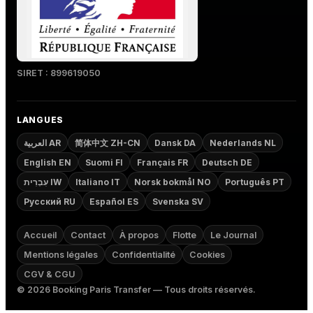
SIRET : 899619050
LANGUES
العربية AR
简体中文 ZH-CN
Dansk DA
Nederlands NL
English EN
Suomi FI
Français FR
Deutsch DE
עִבְרִית IW
Italiano IT
Norsk bokmål NO
Português PT
Русский RU
Español ES
Svenska SV
Accueil
Contact
À propos
Flotte
Le Journal
Mentions légales
Confidentialité
Cookies
CGV & CGU
©
2026
Booking Paris Transfer — Tous droits réservés.