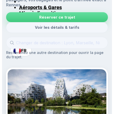
Rennes.
Aéroports & Gares
Mise à disposition
Réserver ce trajet
Navettes
Excursions
Voir les détails & tarifs
FR
Recherchez une autre destination pour ouvrir la page
du trajet.