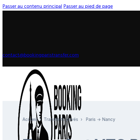
Passer au contenu principal
Passer au pied de page
contact@bookingparistransfer.com
Accueil
›
Transferts privés
›
Paris → Nancy