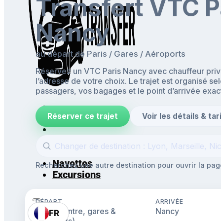
Transfert VTC P
Nancy
au départ de Paris / Gares / Aéroports
Réservez un VTC Paris Nancy avec chauffeur privé
l’adresse de votre choix. Le trajet est organisé se
passagers, vos bagages et le point d’arrivée exac
Réserver ce trajet
Voir les détails & tar
Accueil
Aéroports & Gares
Mise à disposition
Navettes
Recherchez une autre destination pour ouvrir la page
Excursions
DÉPART
ARRIVÉE
Paris (centre, gares &
Nancy
FR