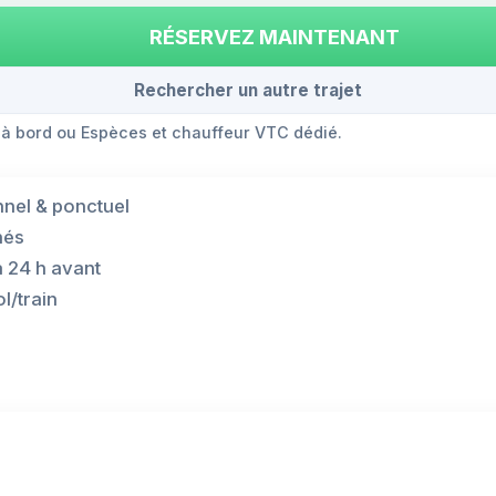
RÉSERVEZ MAINTENANT
Rechercher un autre trajet
 à bord ou Espèces et chauffeur VTC dédié.
nnel & ponctuel
hés
à 24 h avant
l/train