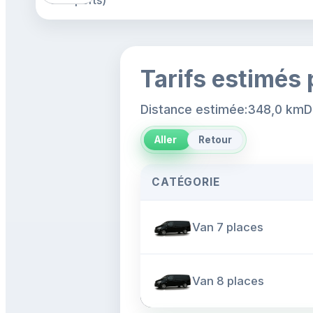
aéroports)
Tarifs estimés 
Distance estimée:348,0 km
D
Aller
Retour
CATÉGORIE
Van 7 places
Van 8 places