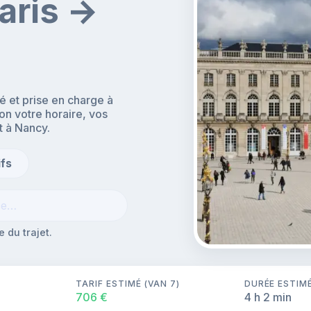
aris →
 et prise en charge à
lon votre horaire, vos
t à Nancy.
ifs
 du trajet.
TARIF ESTIMÉ (VAN 7)
DURÉE ESTIM
706 €
4 h 2 min