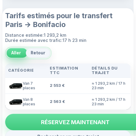
Tarifs estimés pour le transfert
Paris → Bonifacio
Distance estimée:1 293,2 km
Durée estimée avec trafic:17 h 23 min
Aller
Retour
ESTIMATION
DÉTAILS DU
CATÉGORIE
TTC
TRAJET
Van 7
≈ 1 293,2 km / 17 h
2 553 €
places
23 min
Van 8
≈ 1 293,2 km / 17 h
2 563 €
places
23 min
RÉSERVEZ MAINTENANT