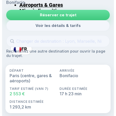
Bonifacio.
Aéroports & Gares
Mise à disposition
Réserver ce trajet
Navettes
Excursions
Voir les détails & tarifs
FR
Recherchez une autre destination pour ouvrir la page
du trajet.
DÉPART
ARRIVÉE
Paris (centre, gares &
Bonifacio
aéroports)
TARIF ESTIMÉ (VAN 7)
DURÉE ESTIMÉE
2 553 €
17 h 23 min
DISTANCE ESTIMÉE
1 293,2 km