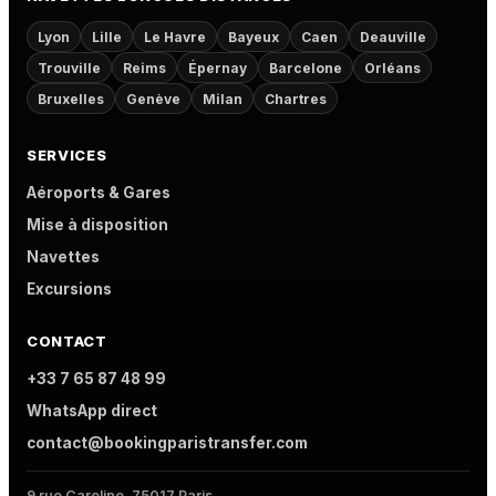
Lyon
Lille
Le Havre
Bayeux
Caen
Deauville
Trouville
Reims
Épernay
Barcelone
Orléans
Bruxelles
Genève
Milan
Chartres
SERVICES
Aéroports & Gares
Mise à disposition
Navettes
Excursions
CONTACT
+33 7 65 87 48 99
WhatsApp direct
contact@bookingparistransfer.com
9 rue Caroline, 75017 Paris