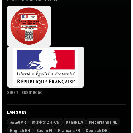
SIRET : 899619050
LANGUES
العربية AR
简体中文 ZH-CN
Dansk DA
Nederlands NL
English EN
Suomi FI
Français FR
Deutsch DE