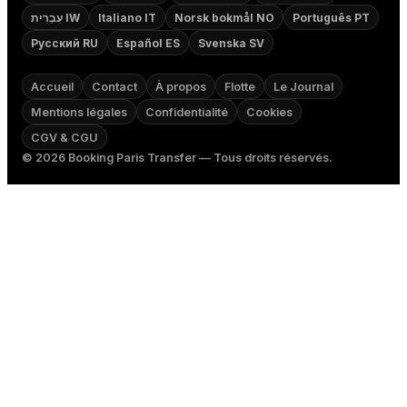
עִבְרִית IW
Italiano IT
Norsk bokmål NO
Português PT
Русский RU
Español ES
Svenska SV
Accueil
Contact
À propos
Flotte
Le Journal
Mentions légales
Confidentialité
Cookies
CGV & CGU
©
2026
Booking Paris Transfer — Tous droits réservés.