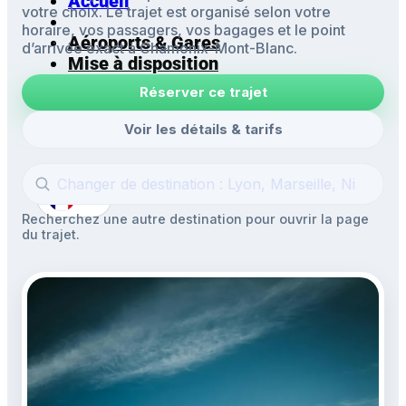
Accueil
votre choix. Le trajet est organisé selon votre
horaire, vos passagers, vos bagages et le point
Aéroports & Gares
d’arrivée exact à Chamonix-Mont-Blanc.
Mise à disposition
Navettes
Réserver ce trajet
Excursions
Voir les détails & tarifs
FR
Recherchez une autre destination pour ouvrir la page
du trajet.