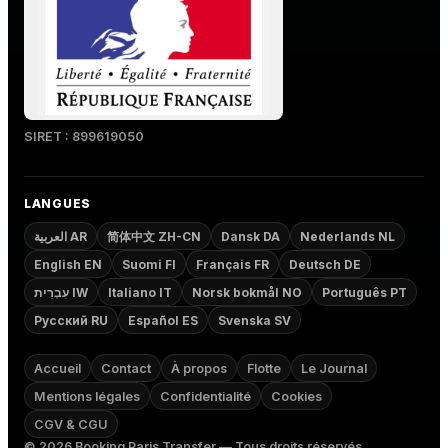
SIRET : 899619050
LANGUES
العربية AR
简体中文 ZH-CN
Dansk DA
Nederlands NL
English EN
Suomi FI
Français FR
Deutsch DE
עִבְרִית IW
Italiano IT
Norsk bokmål NO
Português PT
Русский RU
Español ES
Svenska SV
Accueil
Contact
À propos
Flotte
Le Journal
Mentions légales
Confidentialité
Cookies
CGV & CGU
©
2026
Booking Paris Transfer — Tous droits réservés.