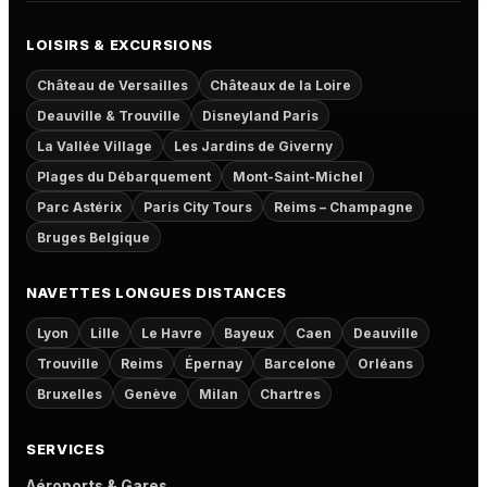
LOISIRS & EXCURSIONS
Château de Versailles
Châteaux de la Loire
Deauville & Trouville
Disneyland Paris
La Vallée Village
Les Jardins de Giverny
Plages du Débarquement
Mont-Saint-Michel
Parc Astérix
Paris City Tours
Reims – Champagne
Bruges Belgique
NAVETTES LONGUES DISTANCES
Lyon
Lille
Le Havre
Bayeux
Caen
Deauville
Trouville
Reims
Épernay
Barcelone
Orléans
Bruxelles
Genève
Milan
Chartres
SERVICES
Aéroports & Gares