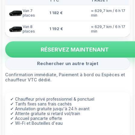
TTC
TRAJET
Van 7
≈ 629,7 km / 6 h 17
1 182 €
places
min
Van 8
≈ 629,7 km / 6 h 17
1 192 €
places
min
RÉSERVEZ MAINTENANT
Rechercher un autre trajet
Confirmation immédiate, Paiement à bord ou Espèces et
chauffeur VTC dédié.
✔ Chauffeur privé professionnel & ponctuel
✔ Tarifs fixes sans frais cachés
✔ Annulation gratuite jusqu'à 24 h avant
✔ Attente gratuite si retard vol/train
✔ Accueil pancarte offerte
✔ Wi-Fi et Bouteilles d'eau