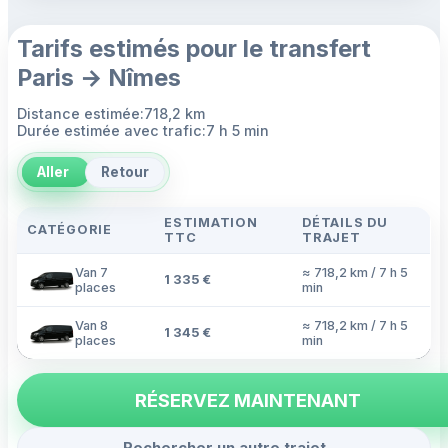
Tarifs estimés pour le transfert
Paris → Nîmes
Distance estimée:718,2 km
Durée estimée avec trafic:7 h 5 min
Aller
Retour
ESTIMATION
DÉTAILS DU
CATÉGORIE
TTC
TRAJET
Van 7
≈ 718,2 km / 7 h 5
1 335 €
places
min
Van 8
≈ 718,2 km / 7 h 5
1 345 €
places
min
RÉSERVEZ MAINTENANT