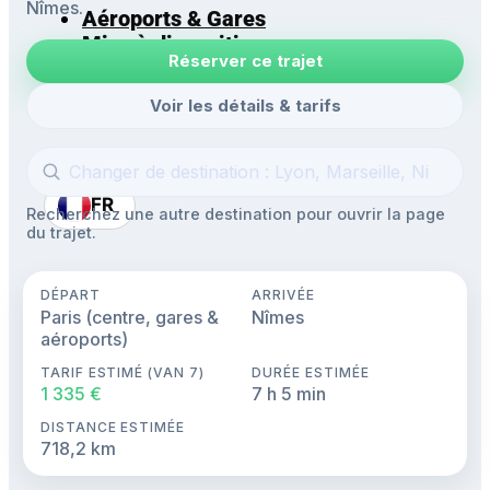
Nîmes.
Aéroports & Gares
Mise à disposition
Réserver ce trajet
Navettes
Excursions
Voir les détails & tarifs
FR
Recherchez une autre destination pour ouvrir la page
du trajet.
DÉPART
ARRIVÉE
Paris (centre, gares &
Nîmes
aéroports)
TARIF ESTIMÉ (VAN 7)
DURÉE ESTIMÉE
1 335 €
7 h 5 min
DISTANCE ESTIMÉE
718,2 km