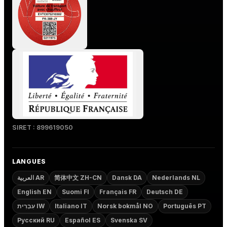
SIRET : 899619050
LANGUES
العربية AR
简体中文 ZH-CN
Dansk DA
Nederlands NL
English EN
Suomi FI
Français FR
Deutsch DE
עִבְרִית IW
Italiano IT
Norsk bokmål NO
Português PT
Русский RU
Español ES
Svenska SV