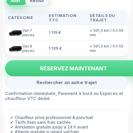
Aller
Retour
ESTIMATION
DÉTAILS DU
CATÉGORIE
TTC
TRAJET
Van 7
≈ 591,5 km / 5 h 55
1 115 €
places
min
Van 8
≈ 591,5 km / 5 h 55
1 125 €
places
min
RÉSERVEZ MAINTENANT
Rechercher un autre trajet
Confirmation immédiate, Paiement à bord ou Espèces et
chauffeur VTC dédié.
✔ Chauffeur privé professionnel & ponctuel
✔ Tarifs fixes sans frais cachés
✔ Annulation gratuite jusqu'à 24 h avant
✔ Attente gratuite si retard vol/train