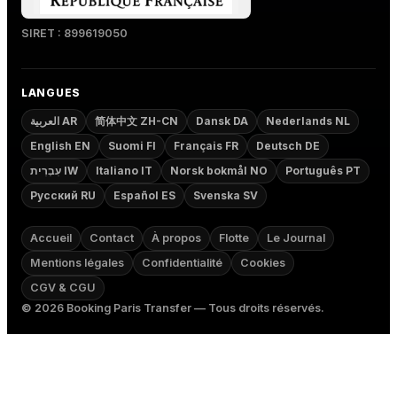
SIRET : 899619050
LANGUES
العربية AR
简体中文 ZH-CN
Dansk DA
Nederlands NL
English EN
Suomi FI
Français FR
Deutsch DE
עִבְרִית IW
Italiano IT
Norsk bokmål NO
Português PT
Русский RU
Español ES
Svenska SV
Accueil
Contact
À propos
Flotte
Le Journal
Mentions légales
Confidentialité
Cookies
CGV & CGU
©
2026
Booking Paris Transfer — Tous droits réservés.