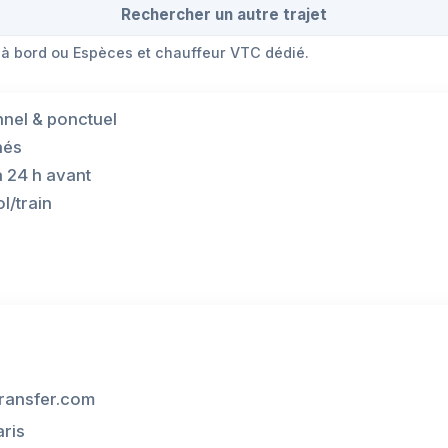
Rechercher un autre trajet
 à bord ou Espèces et chauffeur VTC dédié.
nnel & ponctuel
hés
à 24 h avant
l/train
ransfer.com
aris