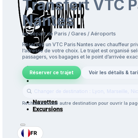
Transfert VTC P
Nantes
au départ de Paris / Gares / Aéroports
Réservez un VTC Paris Nantes avec chauffeur priv
l’adresse de votre choix. Le trajet est organisé se
passagers, vos bagages et le point d’arrivée exac
Réserver ce trajet
Voir les détails & tar
Accueil
Aéroports & Gares
Mise à disposition
Navettes
Recherchez une autre destination pour ouvrir la page
Excursions
FR