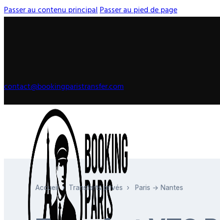
Passer au contenu principal
Passer au pied de page
contact@bookingparistransfer.com
Accueil
›
Transferts privés
›
Paris → Nantes