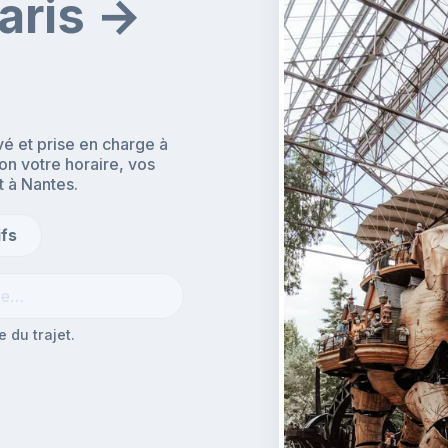
aris →
é et prise en charge à
lon votre horaire, vos
t à Nantes.
ifs
 du trajet.