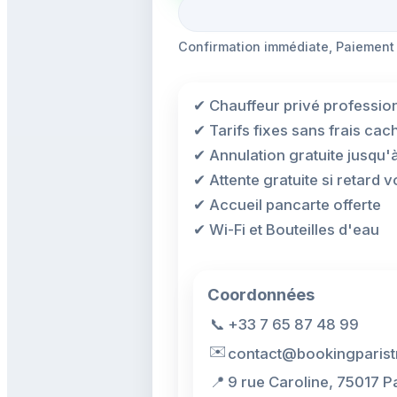
Confirmation immédiate, Paiement
✔ Chauffeur privé professio
✔ Tarifs fixes sans frais cac
✔ Annulation gratuite jusqu'
✔ Attente gratuite si retard vo
✔ Accueil pancarte offerte
✔ Wi-Fi et Bouteilles d'eau
Coordonnées
📞
+33 7 65 87 48 99
✉️
contact@bookingparist
📍
9 rue Caroline, 75017 P