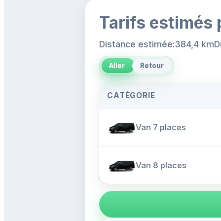
Tarifs estimés 
Distance estimée:384,4 km
D
Aller
Retour
CATÉGORIE
Van 7 places
Van 8 places